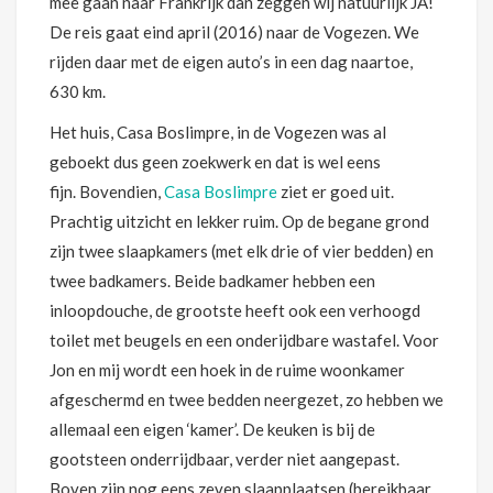
mee gaan naar Frankrijk dan zeggen wij natuurlijk JA!
De reis gaat eind april (2016) naar de Vogezen. We
rijden daar met de eigen auto’s in een dag naartoe,
630 km.
Het huis, Casa Boslimpre, in de Vogezen was al
geboekt dus geen zoekwerk en dat is wel eens
fijn. Bovendien,
Casa Boslimpre
ziet er goed uit.
Prachtig uitzicht en lekker ruim. Op de begane grond
zijn twee slaapkamers (met elk drie of vier bedden) en
twee badkamers. Beide badkamer hebben een
inloopdouche, de grootste heeft ook een verhoogd
toilet met beugels en een onderijdbare wastafel. Voor
Jon en mij wordt een hoek in de ruime woonkamer
afgeschermd en twee bedden neergezet, zo hebben we
allemaal een eigen ‘kamer’. De keuken is bij de
gootsteen onderrijdbaar, verder niet aangepast.
Boven zijn nog eens zeven slaapplaatsen (bereikbaar