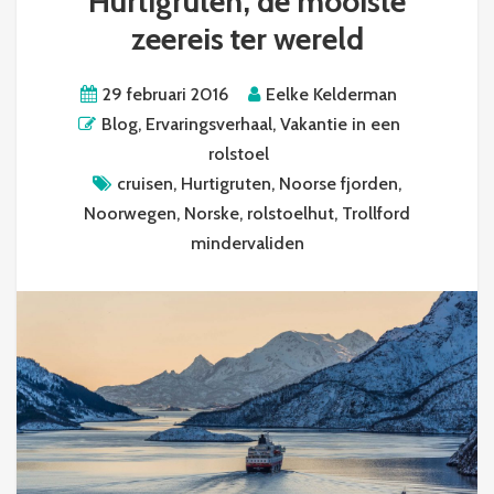
Hurtigruten, de mooiste
zeereis ter wereld
29 februari 2016
Eelke Kelderman
Blog
,
Ervaringsverhaal
,
Vakantie in een
rolstoel
cruisen
,
Hurtigruten
,
Noorse fjorden
,
Noorwegen
,
Norske
,
rolstoelhut
,
Trollford
mindervaliden