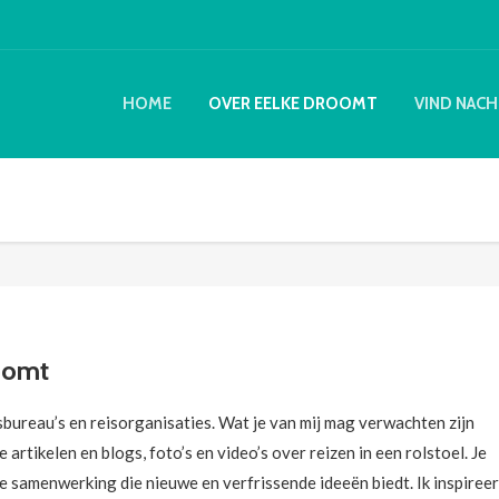
HOME
OVER EELKE DROOMT
VIND NACH
oomt
sbureau’s en reisorganisaties. Wat je van mij mag verwachten zijn
rtikelen en blogs, foto’s en video’s over reizen in een rolstoel. Je
 samenwerking die nieuwe en verfrissende ideeën biedt. Ik inspireer