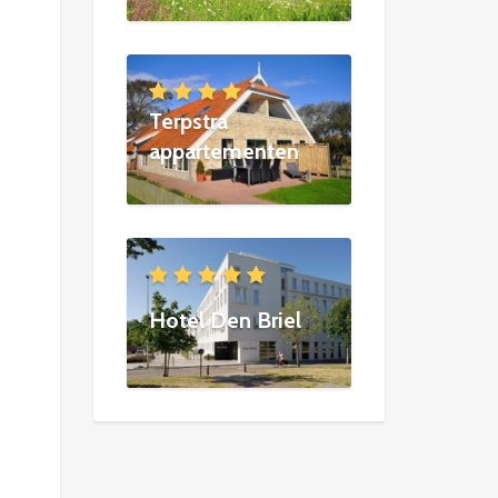
Terpstra
appartementen
Hotel Den Briel