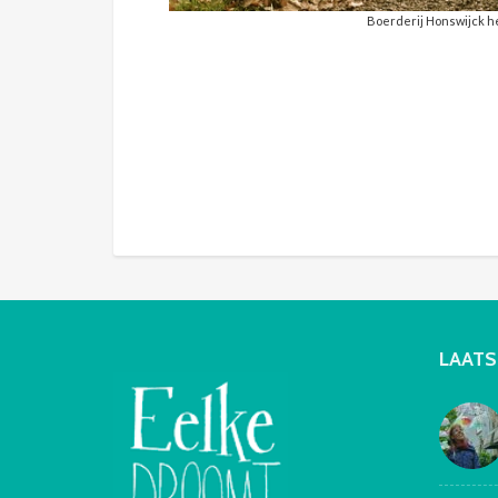
Boerderij Honswijck h
LAATS