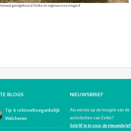
elemaal goedgekeurd! Eelke en eigenaresse Irmgard
TE BLOGS
NIEUWSBRIEF
Als eerste op de hoogte van de
Tip 6 rolstoeltoegankelijk
activiteiten van Eelke?
Walcheren
Schrijf je in voor de nieuwsbrief