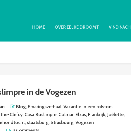
HOME
OVER EELKE DROOMT
VIND NACH
limpre in de Vogezen
man
Blog
,
Ervaringsverhaal
,
Vakantie in een rolstoel
the-Clefcy
,
Casa Boslimpre
,
Colmar
,
Elzas
,
Frankrijk
,
Joëlette
,
dehondtocht
,
staatsburg
,
Strasbourg
,
Vogezen
3 Comments