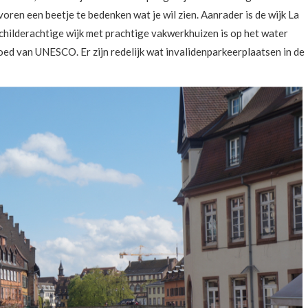
voren een beetje te bedenken wat je wil zien. Aanrader is de wijk La
schilderachtige wijk met prachtige vakwerkhuizen is op het water
d van UNESCO. Er zijn redelijk wat invalidenparkeerplaatsen in de