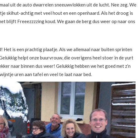
nmaal uit de auto dwarrelen sneeuwvlokken uit de lucht. Nee zeg. We
etje skihut-achtig met veel hout en een openhaard. Als het droog is
het blijft Freeezzzzing koud. We gaan de berg dus weer op naar ons
Het is een prachtig plaatje. Als we allemaal naar buiten sprinten
. Gelukkig helpt onze buurvrouw, die overigens heel stoer in de yurt
 Lekker naar binnen dus weer! Gelukkig hebben we het goed met z’n
ijntje uren aan tafel en veel te laat naar bed.