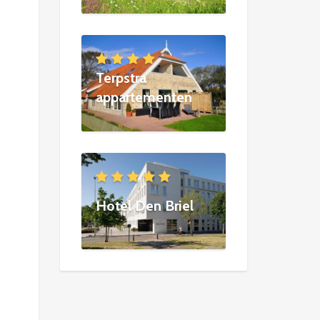
Terpstra
appartementen
Hotel Den Briel