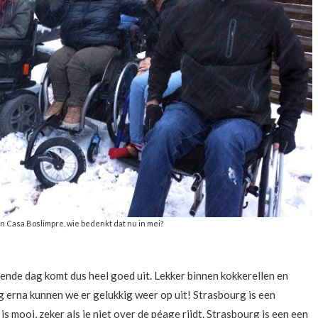
n Casa Boslimpre, wie bedenkt dat nu in mei?
nde dag komt dus heel goed uit. Lekker binnen kokkerellen en
 erna kunnen we er gelukkig weer op uit! Strasbourg is een
is mooi, zeker als je niet over de péage rijdt. Strasbourg is een een