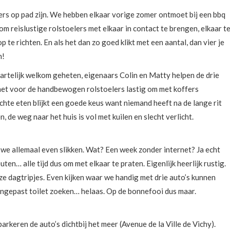
lers op pad zijn. We hebben elkaar vorige zomer ontmoet bij een bbq
 om reislustige rolstoelers met elkaar in contact te brengen, elkaar t
p te richten. En als het dan zo goed klikt met een aantal, dan vier je
n!
artelijk welkom geheten, eigenaars Colin en Matty helpen de drie
 het voor de handbewogen rolstoelers lastig om met koffers
hte eten blijkt een goede keus want niemand heeft na de lange rit
 de weg naar het huis is vol met kuilen en slecht verlicht.
n we allemaal even slikken. Wat? Een week zonder internet? Ja echt
ten… alle tijd dus om met elkaar te praten. Eigenlijk heerlijk rustig.
ze dagtripjes. Even kijken waar we handig met drie auto’s kunnen
angepast toilet zoeken… helaas. Op de bonnefooi dus maar.
arkeren de auto’s dichtbij het meer (Avenue de la Ville de Vichy).