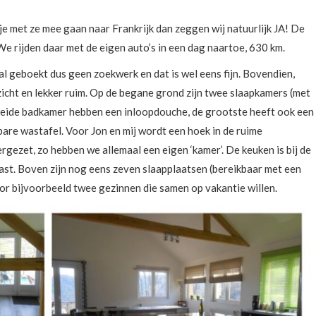
e met ze mee gaan naar Frankrijk dan zeggen wij natuurlijk JA! De
We rijden daar met de eigen auto’s in een dag naartoe, 630 km.
al geboekt dus geen zoekwerk en dat is wel eens fijn. Bovendien,
tzicht en lekker ruim. Op de begane grond zijn twee slaapkamers (met
 Beide badkamer hebben een inloopdouche, de grootste heeft ook een
are wastafel. Voor Jon en mij wordt een hoek in de ruime
zet, zo hebben we allemaal een eigen ‘kamer’. De keuken is bij de
ast. Boven zijn nog eens zeven slaapplaatsen (bereikbaar met een
voor bijvoorbeeld twee gezinnen die samen op vakantie willen.