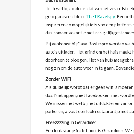
Zes rolstoelers
Toch wel bijzonder is dat we met zes rolstoe
georganiseerd door
TheTRavelspy
. Bedoelt
inspireren en mogelijk iets van een platform o
dus zomaar vakantie met zes gelijkgestemde
Bij aankomst bij Casa Boslimpre worden we h
auto’s uitladen. Het grind om het huis maakt
doorheen te ploegen. Het van huis meegebrac
nog zin om de auto weer in te gaan. Bovendien,
Zonder WIFI
Als duidelijk wordt dat er geen wifi is moete
dus. Niet appen, niet facebooken, niet wordfeu
We missen het wel bij het uitdokteren van on
parkeren, alvast een leuk restaurantje met a
Freezzzzing in Gerardmer
Een leuk stadje in de buurt is Gerardmer. We p