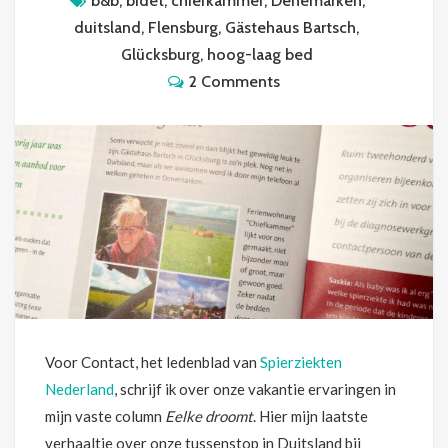
b&b
,
bidet
,
chiefkammer
,
Denemarken
,
duitsland
,
Flensburg
,
Gästehaus Bartsch
,
Glücksburg
,
hoog-laag bed
2 Comments
Voor Contact, het ledenblad van
Spierziekten
Nederland
, schrijf ik over onze vakantie ervaringen in
mijn vaste column
Eelke droomt
. Hier mijn laatste
verhaaltje over onze tussenstop in Duitsland bij