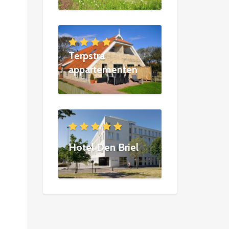
Terpstra
appartementen
Hotel Den Briel