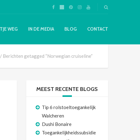
TJE WEG
IN DE MEDIA
BLOG
CONTACT
Berichten getagged “Norwegian cruiseline”
MEEST RECENTE BLOGS
Tip 6 rolstoeltoegankelijk
Walcheren
Dushi Bonaire
Toegankelijkheidssubsidie