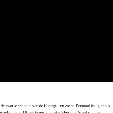
 de zwarte schepen van de Hurtigruten varen. Eenmaal thuis, heb ik
n gek concept! Bij de (aangepaste) reisbureaus is het redelijk