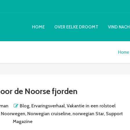
HOME
OVER EELKE DROOMT
VIND NACH
Home
door de Noorse fjorden
rman
Blog
,
Ervaringsverhaal
,
Vakantie in een rolstoel
,
Noorwegen
,
Norwegian cruiseline
,
norwegian Star
,
Support
Magazine