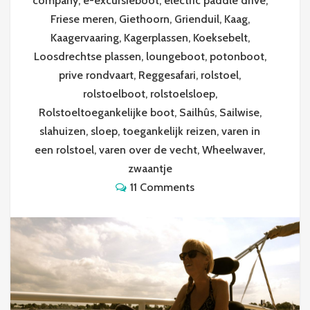
company
,
e-excursieboot
,
electric paddle drive
,
Friese meren
,
Giethoorn
,
Grienduil
,
Kaag
,
Kaagervaaring
,
Kagerplassen
,
Koeksebelt
,
Loosdrechtse plassen
,
loungeboot
,
potonboot
,
prive rondvaart
,
Reggesafari
,
rolstoel
,
rolstoelboot
,
rolstoelsloep
,
Rolstoeltoegankelijke boot
,
Sailhûs
,
Sailwise
,
slahuizen
,
sloep
,
toegankelijk reizen
,
varen in
een rolstoel
,
varen over de vecht
,
Wheelwaver
,
zwaantje
11 Comments