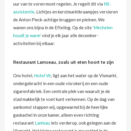
uur van te voren moet regelen. Je regelt dit via
NS-
assistentie
. Lichtjes en kerstmarktkraampjes versieren
de Anton Pieck-achtige bruggen en pleinen. We
wanen ons bijna in de Efteling. Op de site
‘Mechelen
houdt je warm’
vind je elk jaar alle december-
activiteiten bij elkaar.
Restaurant Lamseau, zoals uit eten hoort te zijn
Ons hotel,
Hotel Vé
, ligt aan het water op de Vismarkt,
ondergebracht in een oude visrokerij en een oude
sigarenfabriek. Een centrale plek van waaruit je de
stad makkelijk te voet kunt verkennen. Op de dag van
aankomst stappen wij, opgewarmd bij de heerlijke
gaskachel in onze kamer, alleen even richting
restaurant
Lam’eau
iets verderop, ook gelegen aan de
Vismarkt. Het kleine restaurant is gevestigd in de