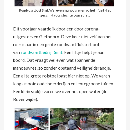
Rondvaartboot Smit. Wel even manouvreren op het liftje! Niet
geschikt voor slechte coureurs…
Dit voorjaar vaarde ik door een door corona-
uitgestorven Giethoorn. Deze keer niet zelf aan het
roer maar in een grote rondvaartfluisterboot
van
rondvaartbedrijf Smit
. Een liftje helpt je aan
boord. Dat vraagt wel even wat spannende
manoeuvres, zo zonder opstaand veiligheidsrandje.
Een al te grote rolstoel past hier niet op. We varen
langs mooie oude boerderijen en lentegroene tuinen.
Een klein stukje varen we over het open water (de
Bovenwijde).