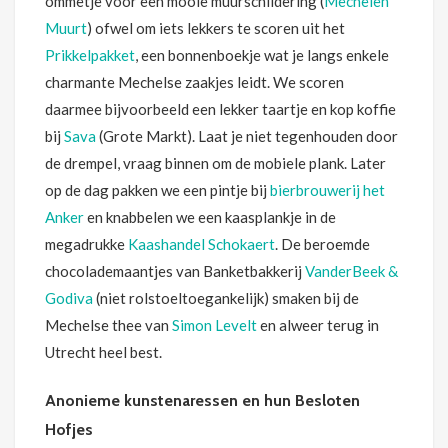
ommetje voor een mooie muurschildering (
Mechelen
Muurt
) ofwel om iets lekkers te scoren uit het
Prikkelpakket
, een bonnenboekje wat je langs enkele
charmante Mechelse zaakjes leidt. We scoren
daarmee bijvoorbeeld een lekker taartje en kop koffie
bij
Sava
(Grote Markt). Laat je niet tegenhouden door
de drempel, vraag binnen om de mobiele plank. Later
op de dag pakken we een pintje bij
bierbrouwerij het
Anker
en knabbelen we een kaasplankje in de
megadrukke
Kaashandel Schokaert
. De beroemde
chocolademaantjes van Banketbakkerij
VanderBeek &
Godiva
(niet rolstoeltoegankelijk) smaken bij de
Mechelse thee van
Simon Levelt
en alweer terug in
Utrecht heel best.
Anonieme kunstenaressen en hun Besloten
Hofjes