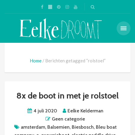
Home
Berichten getagged “rolstoel”
8x de boot in met je rolstoel
4 juli 2020
Eelke Kelderman
Geen categorie
amsterdam
,
Balsemien
,
Biesbosch
,
Bleu boat