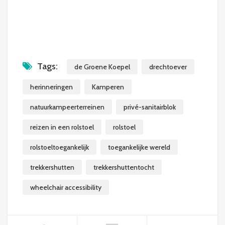
Tags:
de Groene Koepel
drechtoever
herinneringen
Kamperen
natuurkampeerterreinen
privé-sanitairblok
reizen in een rolstoel
rolstoel
rolstoeltoegankelijk
toegankelijke wereld
trekkershutten
trekkershuttentocht
wheelchair accessibility