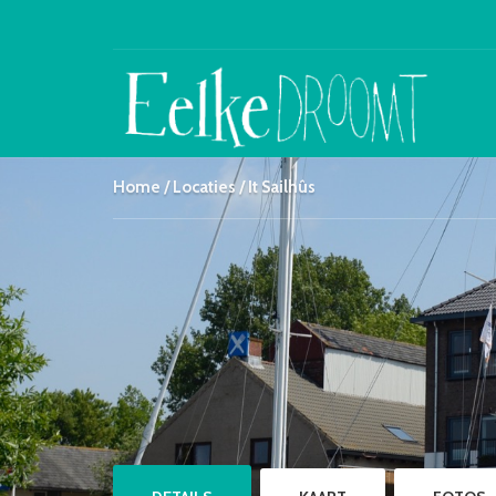
Home
Locaties
It Sailhûs