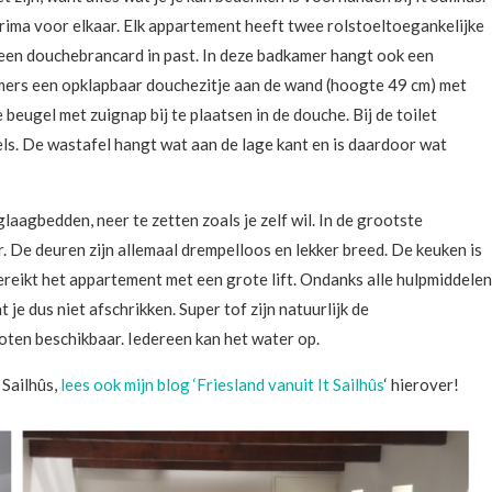
 prima voor elkaar. Elk appartement heeft twee rolstoeltoegankelijke
 een douchebrancard in past. In deze badkamer hangt ook een
dkamers een opklapbaar douchezitje aan de wand (hoogte 49 cm) met
beugel met zuignap bij te plaatsen in de douche. Bij de toilet
ls. De wastafel hangt wat aan de lage kant en is daardoor wat
aagbedden, neer te zetten zoals je zelf wil. In de grootste
. De deuren zijn allemaal drempelloos en lekker breed. De keuken is
ereikt het appartement met een grote lift. Ondanks alle hulpmiddelen
t je dus niet afschrikken. Super tof zijn natuurlijk de
oten beschikbaar. Iedereen kan het water op.
 Sailhûs,
lees ook mijn blog ‘Friesland vanuit It Sailhûs
‘ hierover!