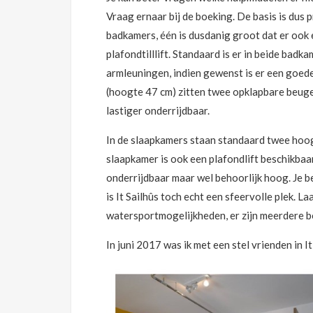
Vraag ernaar bij de boeking. De basis is dus
badkamers, één is dusdanig groot dat er ook
plafondtilllift. Standaard is er in beide ba
armleuningen, indien gewenst is er een goede 
(hoogte 47 cm) zitten twee opklapbare beuge
lastiger onderrijdbaar.
In de slaapkamers staan standaard twee hoogl
slaapkamer is ook een plafondlift beschikbaar
onderrijdbaar maar wel behoorlijk hoog. Je b
is It Sailhûs toch echt een sfeervolle plek. Laa
watersportmogelijkheden, er zijn meerdere b
In juni 2017 was ik met een stel vrienden in It