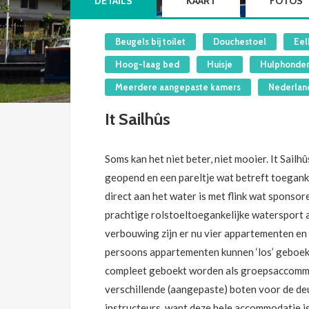
DETAILS
KAART
FOTOS
Beugels bij toilet
Douchestoel
Eel
Hoog-laag bed
Huisje
Hulphonde
Meerdere aangepaste kamers
Nederlan
It Sailhûs
Soms kan het niet beter, niet mooier. It Sailh
geopend en een pareltje wat betreft toeganke
direct aan het water is met flink wat sponsor
prachtige rolstoeltoegankelijke watersport
verbouwing zijn er nu vier appartementen en
persoons appartementen kunnen ‘los’ geboek
compleet geboekt worden als groepsaccommod
verschillende (aangepaste) boten voor de deur
instructeurs, want deze hele accommodatie 