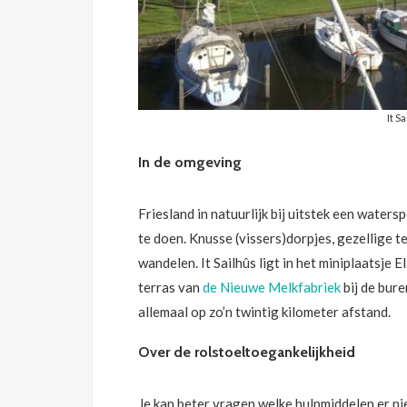
It S
In de omgeving
Friesland in natuurlijk bij uitstek een watersp
te doen. Knusse (vissers)dorpjes, gezellige te
wandelen. It Sailhûs ligt in het miniplaatsje E
terras van
de Nieuwe Melkfabriek
bij de bure
allemaal op zo’n twintig kilometer afstand.
Over de rolstoeltoegankelijkheid
Je kan beter vragen welke hulpmiddelen er niet