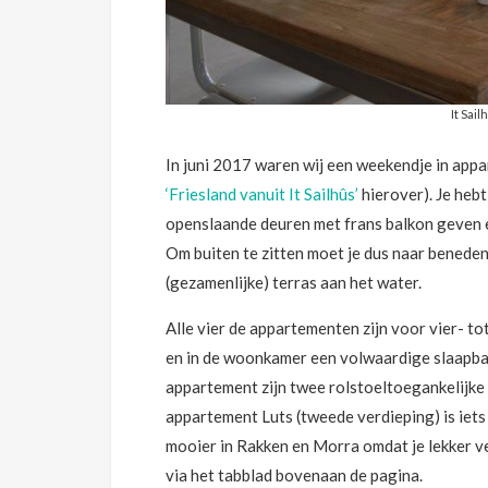
It Sai
In juni 2017 waren wij een weekendje in app
‘Friesland vanuit It Sailhûs’
hierover). Je heb
openslaande deuren met frans balkon geven e
Om buiten te zitten moet je dus naar beneden
(gezamenlijke) terras aan het water.
Alle vier de appartementen zijn voor vier- 
en in de woonkamer een volwaardige slaapban
appartement zijn twee rolstoeltoegankelijk
appartement Luts (tweede verdieping) is iets a
mooier in Rakken en Morra omdat je lekker ve
via het tabblad bovenaan de pagina.