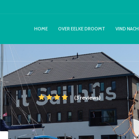
HOME
OVER EELKE DROOMT
VIND NACH
(3 reviews)