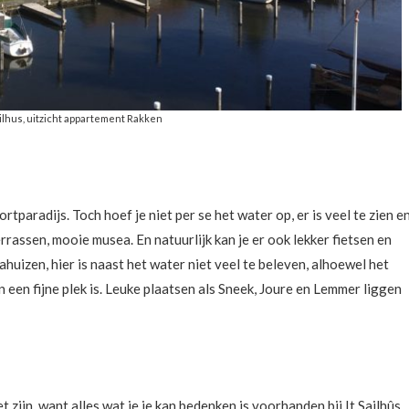
ailhus, uitzicht appartement Rakken
ortparadijs. Toch hoef je niet per se het water op, er is veel te zien e
rrassen, mooie musea. En natuurlijk kan je er ook lekker fietsen en
lahuizen, hier is naast het water niet veel te beleven, alhoewel het
n een fijne plek is. Leuke plaatsen als Sneek, Joure en Lemmer liggen
 zijn, want alles wat je je kan bedenken is voorhanden bij It Sailhûs.