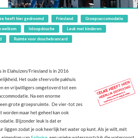
ke heeft hier gedroomd
Friesland
Groepsaccomodatie
n welkom
Inloopdouche
Leuk met kinderen
d
Ruimte voor douchebrancard
ûs in Elahuizen/Friesland is in 2016
lijkheid. Het oude sfeervolle pakhuis
en en vrijwilligers omgetoverd tot een
 accommodatie. Na een enorme
 een grote groepsruimte. De vier-tot zes
t worden maar het geheel kan ook
atie. Bijzonder leuk is dat er
 liggen zodat je ook heerlijk het water op kunt. Als je wilt, mét
is eigendom van
Sailwise
, een unieke watersportclub die watersport