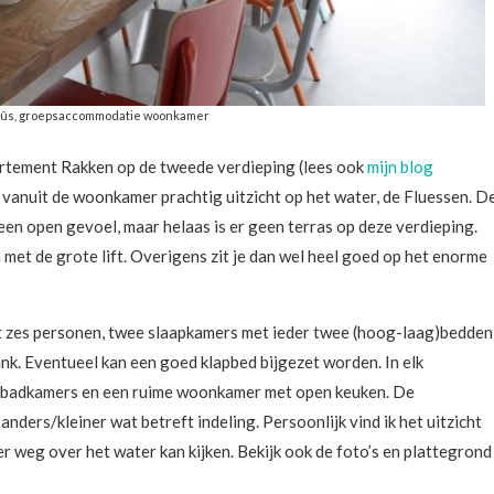
lhûs, groepsaccommodatie woonkamer
artement Rakken op de tweede verdieping (lees ook
mijn blog
t vanuit de woonkamer prachtig uitzicht op het water, de Fluessen. D
en open gevoel, maar helaas is er geen terras op deze verdieping.
 met de grote lift. Overigens zit je dan wel heel goed op het enorme
tot zes personen, twee slaapkamers met ieder twee (hoog-laag)bedden
k. Eventueel kan een goed klapbed bijgezet worden. In elk
e badkamers en een ruime woonkamer met open keuken. De
nders/kleiner wat betreft indeling. Persoonlijk vind ik het uitzicht
r weg over het water kan kijken. Bekijk ook de foto’s en plattegrond