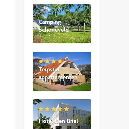
Camping
Schoneveld
Terpstra
appartementen
Hotel Den Briel