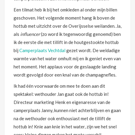
Een tilmat heb ik bij het omkleden al onder mijn billen
geschoven. Het volgende moment hang ik boven de
hottub met uitzicht over de Overijsselse weilanden. Ja,
als
influencer
(zo word ik tegenwoordig genoemd) ben
ik de eerste die met tillift in de houtgestookte hottub
bij
Camperplaats Vechtdal
gezet wordt. De weldadige
warmte van het water omhult mij en ik geniet even van
het moment. Het applaus voor de geslaagde landing
wordt gevolgd door een knal van de champagnefles.
Ik had één voorwaarde om mee te doen aan dit
spektakel: wethouder Jan gaat ook de hottub in!
Directeur marketing Henk en eigenaresse van de
camperplaats Janny, kunnen niet achterblijven en gaan
na de wethouder ook enthousiast met de tillift de
hottub in! Knie aan knie in het water, zijn we het snel
eens: kleine dingen maken het grote verschil.