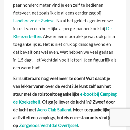
paar honderd meter vind je een zelf te bedienen
fietsveer, net zoals ik die al eens eerder zag bij
Landhoeve de Zwiese
. Na al het geklets genieten we
in rust van een heerlijke asperge-pannenkoek bij
De
Rheezerbelten.
Alweer een mooi plekje wat ook prima
toegankelijk is. Het is niet druk op dinsdagavond en
dat bevalt ons wel even. Wat hebben we veel gedaan
in 1,5 dag. Het Vechtdal voelt letterlijk en figuurlijk als
een warm bad!
Er is uiteraard nog veel meer te doen! Wat dacht je
van lekker varen over de vecht? Je kunt zelf aan het
stuur met de rolstoeltoegankelijke
e-boot bij Camping
de Koeksebelt
. Of ga je liever de lucht in? Zweef door
de lucht met
Aero Club Salland.
Meer toegankelijke
activiteiten, campings, hotels en restaurants vind je
op
Zorgeloos Vechtdal Overijssel
.