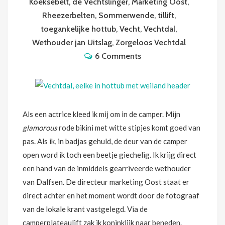
Koeksebelt
,
de Vechtslinger
,
Marketing Oost
,
Rheezerbelten
,
Sommerwende
,
tillift
,
toegankelijke hottub
,
Vecht
,
Vechtdal
,
Wethouder jan Uitslag
,
Zorgeloos Vechtdal
6 Comments
Als een actrice kleed ik mij om in de camper. Mijn
glamorous
rode bikini met witte stipjes komt goed van
pas. Als ik, in badjas gehuld, de deur van de camper
open word ik toch een beetje giechelig. Ik krijg direct
een hand van de inmiddels gearriveerde wethouder
van Dalfsen. De directeur marketing Oost staat er
direct achter en het moment wordt door de fotograaf
van de lokale krant vastgelegd. Via de
camperplateaulift zak ik koninklijk naar beneden.