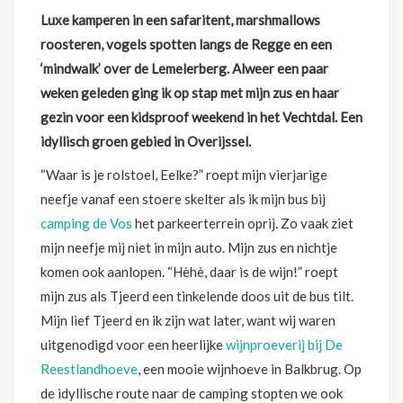
Luxe kamperen in een safaritent, marshmallows
roosteren, vogels spotten langs de Regge en een
‘mindwalk’ over de Lemelerberg. Alweer een paar
weken geleden ging ik op stap met mijn zus en haar
gezin voor een kidsproof weekend in het Vechtdal. Een
idyllisch groen gebied in Overijssel.
“Waar is je rolstoel, Eelke?” roept mijn vierjarige
neefje vanaf een stoere skelter als ik mijn bus bij
camping de Vos
het parkeerterrein oprij. Zo vaak ziet
mijn neefje mij niet in mijn auto. Mijn zus en nichtje
komen ook aanlopen. “Hèhè, daar is de wijn!” roept
mijn zus als Tjeerd een tinkelende doos uit de bus tilt.
Mijn lief Tjeerd en ik zijn wat later, want wij waren
uitgenodigd voor een heerlijke
wijnproeverij bij De
Reestlandhoeve
, een mooie wijnhoeve in Balkbrug. Op
de idyllische route naar de camping stopten we ook