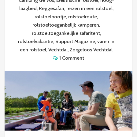
Camping de Vos
,
Elektrische rolstoel
,
hoog-
laagbed
,
Reggesafari
,
reizen in een rolstoel
,
rolstoelbootje
,
rolstoelroute
,
rolstoeltoegankelijk kamperen
,
rolstoeltoegankelijke safaritent
,
rolstoelvakantie
,
Support Magazine
,
varen in
een rolstoel
,
Vechtdal
,
Zorgeloos Vechtdal
1 Comment