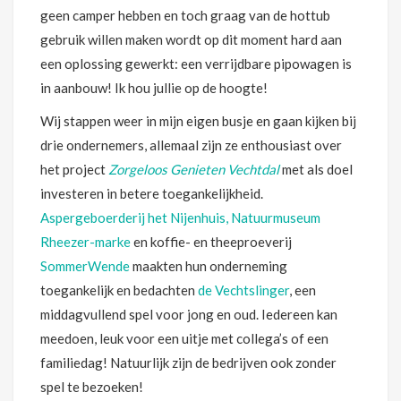
geen camper hebben en toch graag van de hottub
gebruik willen maken wordt op dit moment hard aan
een oplossing gewerkt: een verrijdbare pipowagen is
in aanbouw! Ik hou jullie op de hoogte!
Wij stappen weer in mijn eigen busje en gaan kijken bij
drie ondernemers, allemaal zijn ze enthousiast over
het project
Zorgeloos Genieten Vechtdal
met als doel
investeren in betere toegankelijkheid.
Aspergeboerderij het Nijenhuis,
Natuurmuseum
Rheezer-marke
en koffie- en theeproeverij
SommerWende
maakten hun onderneming
toegankelijk en bedachten
de Vechtslinger
, een
middagvullend spel voor jong en oud. Iedereen kan
meedoen, leuk voor een uitje met collega’s of een
familiedag! Natuurlijk zijn de bedrijven ook zonder
spel te bezoeken!