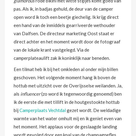
glamorous
rode bikini met witte stipjes komt goed van
pas. Als ik, in badjas gehuld, de deur van de camper
open word ik toch een beetje giechelig. Ik krijg direct
een hand van de inmiddels gearriveerde wethouder
van Dalfsen. De directeur marketing Oost staat er
direct achter en het moment wordt door de fotograaf
van de lokale krant vastgelegd. Via de
camperplateaulift zak ik koninklijk naar beneden.
Een tilmat heb ik bij het omkleden al onder mijn billen
geschoven. Het volgende moment hang ik boven de
hottub met uitzicht over de Overijsselse weilanden. Ja,
als
influencer
(zo word ik tegenwoordig genoemd) ben
ik de eerste die met tillift in de houtgestookte hottub
bij
Camperplaats Vechtdal
gezet wordt. De weldadige
warmte van het water omhult mij en ik geniet even van
het moment. Het applaus voor de geslaagde landing
wordt gevolgd door een knal van de champagnefles.