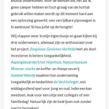
knusse onderkomen. Voor de mensen die, net als ik,
geen camper hebben en toch graag van de hottub
gebruik willen maken wordt op dit moment hard aan
een oplossing gewerkt: een verrijdbare pipowagen is
in aanbouw! Ik hou jullie op de hoogte!
Wij stappen weer in mijn eigen busje en gaan kijken bij
drie ondernemers, allemaal zijn ze enthousiast over
het project
Zorgeloos Genieten Vechtdal
met als doel
investeren in betere toegankelijkheid.
Aspergeboerderij het Nijenhuis,
Natuurmuseum
Rheezer-marke
en koffie- en theeproeverij
SommerWende
maakten hun onderneming
toegankelijk en bedachten
de Vechtslinger
, een
middagvullend spel voor jong en oud. Iedereen kan
meedoen, leuk voor een uitje met collega’s of een
familiedag! Natuurlijk zijn de bedrijven ook zonder
spel te bezoeken!