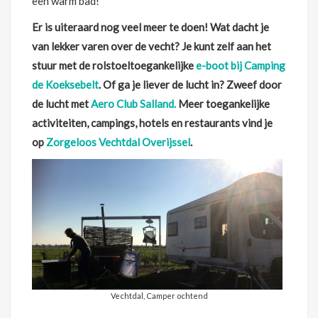
een warm bad!
Er is uiteraard nog veel meer te doen! Wat dacht je
van lekker varen over de vecht? Je kunt zelf aan het
stuur met de rolstoeltoegankelijke
e-boot bij Camping
de Koeksebelt
. Of ga je liever de lucht in? Zweef door
de lucht met
Aero Club Salland.
Meer toegankelijke
activiteiten, campings, hotels en restaurants vind je
op
Zorgeloos Vechtdal Overijssel
.
Vechtdal, Camper ochtend