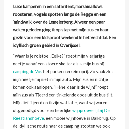
Luxe kamperen in een safaritent, marshmallows
roosteren, vogels spotten langs de Regge en een
‘mindwalk’ over de Lemelerberg. Alweer een paar
weken geleden ging ik op stap met mijn zus en haar
gezin voor een kidsproof weekend in het Vechtdal. Een
idyllisch groen gebied in Overijssel.
“Waar is je rolstoel, Eelke?” roept mijn vierjarige
neefje vanaf een stoere skelter als ik mijn bus bij
camping de Vos
het parkeerterrein oprij. Zo vaak ziet
mijn neefje mij niet in mijn auto. Mijn zus en nichtje
komen ook aanlopen. “Hèhè, daar is de wijn!” roept
mijn zus als Tjeerd een tinkelende doos uit de bus tilt.
Mijn lief Tjeerd en ik zijn wat later, want wij waren
uitgenodigd voor een heerlijke
wijnproeverij bij De
Reestlandhoeve
, een mooie wijnhoeve in Balkbrug. Op
de idyllische route naar de camping stopten we ook