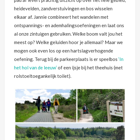
pad af levert prachtig uitzicht op over het hele gebied;
heidevelden, zandverstuivingen en bos wisselen
elkaar af. Jannie combineert het wandelen met
ontspannings- en ademhalingsoefeningen en laat ons
al onze zintuigen gebruiken. Welke boom valt jou het
meest op? Welke geluiden hoor je allemaal? Maar we
mogen ook even los op een hartslagverhogende
oefening. Terug bij de parkeerplaats is er speelbos
‘In
het hol van de leeuw’
of een ijsje bij het theehuis (met
rolstoeltoegankelijk toilet).