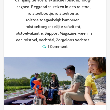
Camping de Vos
,
Elektrische rolstoel
,
hoog-
laagbed
,
Reggesafari
,
reizen in een rolstoel
,
rolstoelbootje
,
rolstoelroute
,
rolstoeltoegankelijk kamperen
,
rolstoeltoegankelijke safaritent
,
rolstoelvakantie
,
Support Magazine
,
varen in
een rolstoel
,
Vechtdal
,
Zorgeloos Vechtdal
1 Comment