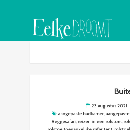
Buit
23 augustus 2021
aangepaste badkamer
,
aangepaste
Reggesafari
,
reizen in een rolstoel
,
ro
rolstoeltoegankelijke safaritent
,
rolstoe