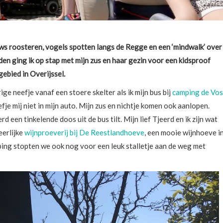
ws roosteren, vogels spotten langs de Regge en een ‘mindwalk’ over
n ging ik op stap met mijn zus en haar gezin voor een kidsproof
gebied in Overijssel.
rige neefje vanaf een stoere skelter als ik mijn bus bij
camping de Vos
efje mij niet in mijn auto. Mijn zus en nichtje komen ook aanlopen.
rd een tinkelende doos uit de bus tilt. Mijn lief Tjeerd en ik zijn wat
eerlijke
wijnproeverij bij De Reestlandhoeve
, een mooie wijnhoeve i
ping stopten we ook nog voor een leuk stalletje aan de weg met