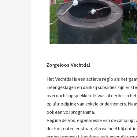
Zorgeloos Vechtdal
Het Vechtdal is een actieve regio als het g
inééngeslagen en dankzij subsidies zijn er st
overnachtingsplekken. Ik was al eerder in het
op uitnodiging van enkele ondernemers. Naas
ook een vol programma.
Regina de Vos, eigenaresse van de camping, ve
de drie tenten er staan, zijn we heel blij dat
project geweest, kostbaar ook, maar dit was