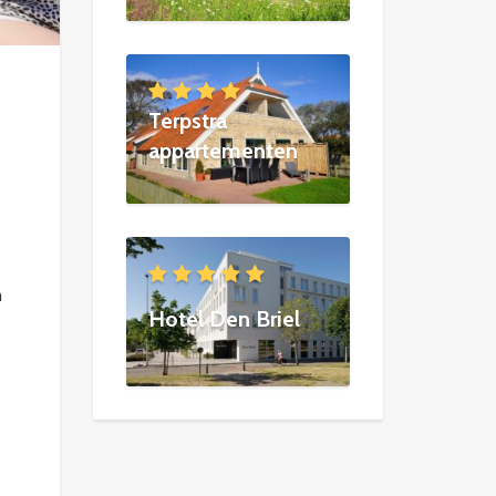
Terpstra
appartementen
n
Hotel Den Briel