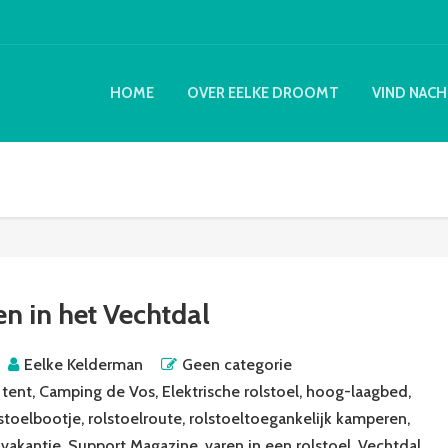
HOME
OVER EELKE DROOMT
VIND NACH
en in het Vechtdal
Eelke Kelderman
Geen categorie
 tent
,
Camping de Vos
,
Elektrische rolstoel
,
hoog-laagbed
,
lstoelbootje
,
rolstoelroute
,
rolstoeltoegankelijk kamperen
,
lvakantie
,
Support Magazine
,
varen in een rolstoel
,
Vechtdal
,