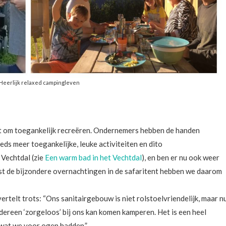
Heerlijk relaxed campingleven
aat om toegankelijk recreëren. Ondernemers hebben de handen
eeds meer toegankelijke, leuke activiteiten en dito
 Vechtdal (zie
Een warm bad in het Vechtdal
), en ben er nu ook weer
t de bijzondere overnachtingen in de safaritent hebben we daarom
rtelt trots: “Ons sanitairgebouw is niet rolstoelvriendelijk, maar n
 iedereen ‘zorgeloos’ bij ons kan komen kamperen. Het is een heel
 wat we voor ogen hadden.”