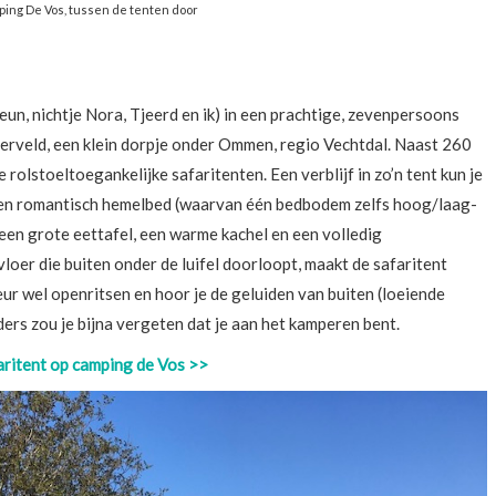
ing De Vos, tussen de tenten door
Teun, nichtje Nora, Tjeerd en ik) in een prachtige, zevenpersoons
erveld, een klein dorpje onder Ommen, regio Vechtdal. Naast 260
rolstoeltoegankelijke safaritenten. Een verblijf in zo’n tent kun je
een romantisch hemelbed (waarvan één bedbodem zelfs hoog/laag-
 een grote eettafel, een warme kachel en een volledig
oer die buiten onder de luifel doorloopt, maakt de safaritent
eur wel openritsen en hoor je de geluiden van buiten (loeiende
ders zou je bijna vergeten dat je aan het kamperen bent.
aritent op camping de Vos >>