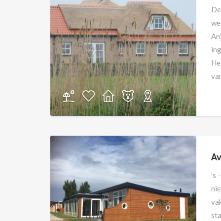
De
wee
Anj
ing
Het
van
Av
's 
ni
va
sta