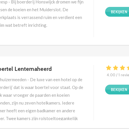
esp - Bij boerderij Honswijck dromen we fijn
ssen de koeien en het Muiderslot. De
BEKIJKEN
rkplaats is verrassend ruim en verdient een
im wat betreft inrichting.
ertel Lentemaheerd
4.00 / 1 revi
thuizermeeden - De luxe van een hotel op de
rderij’ dat is waar boertel voor staat. Op de
BEKIJKEN
ek waar vroeger de paarden en koeien
nden, zijn nu zeven hotelkamers. Iedere
mer heeft een eigen badkamer en andere
er. Twee kamers zijn rolstoeltoegankelijk
t aangepast badkamer.