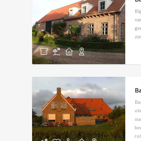
Bi
va
ge
zor
B
Ba
vin
oud
bo
rol