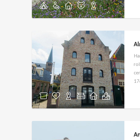
A
Ha
ro
ce
17
A