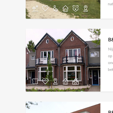
nat
B
Ni
op
on
be
B