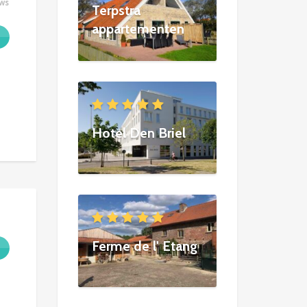
ews
Terpstra
appartementen
Hotel Den Briel
Ferme de l' Etang