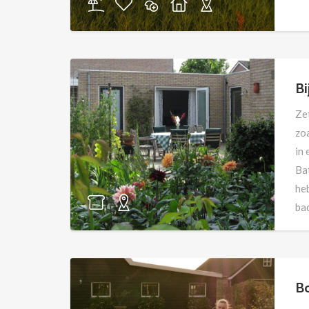
Bi
Zet
zoa
in
Bat
heb
bad
Ar
Bo