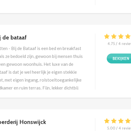
j de bataaf
4.75 / 4 revi
ten - Bij de Bataaf is een bed en breakfast
ls ze bedoeld zijn, gewoon bij mensen thuis
BEKIJKEN
 een gewoon woonhuis. Het luxe van de
aaf is dat je wel heerlijk je eigen stekkie
t, met eigen ingang, rolstoeltoegankelijke
kamer en ruim terras. Fijn, lekker dichtbij
nhem en Nijmegen.
erderij Honswijck
5.00 / 4 revi