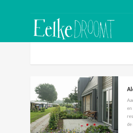
A
Aa
en
res
de 