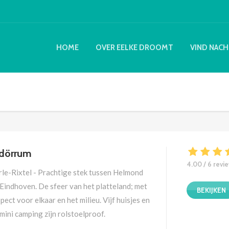
HOME
OVER EELKE DROOMT
VIND NACH
ldörrum
4.00 / 6 revi
rle-Rixtel - Prachtige stek tussen Helmond
 Eindhoven. De sfeer van het platteland; met
BEKIJKEN
pect voor elkaar en het milieu. Vijf huisjes en
mini camping zijn rolstoelproof.