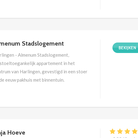
lmenum Stadslogement
BEKIJKEN
rlingen - Almenum Stadslogement,
lstoeltoegankelijk appartement in het
ntrum van Harlingen, gevestigd in een stoer
de eeuw pakhuis met binnentuin.
nja Hoeve