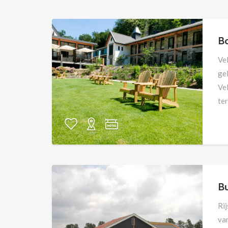
Bo
Ve
ge
Ve
ter
Bu
Rij
van