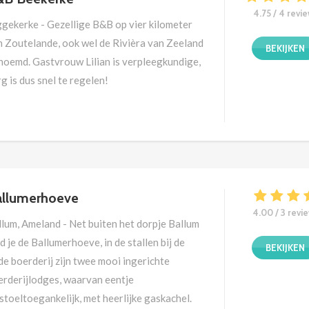
4.75 / 4 revi
ggekerke - Gezellige B&B op vier kilometer
n Zoutelande, ook wel de Rivièra van Zeeland
BEKIJKEN
noemd. Gastvrouw Lilian is verpleegkundige,
g is dus snel te regelen!
allumerhoeve
4.00 / 3 revi
llum, Ameland - Net buiten het dorpje Ballum
d je de Ballumerhoeve, in de stallen bij de
BEKIJKEN
e boerderij zijn twee mooi ingerichte
erderijlodges, waarvan eentje
stoeltoegankelijk, met heerlijke gaskachel.