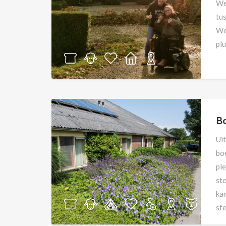
We
tu
We
plu
Bo
Ui
boe
pl
sto
ka
sfe
me