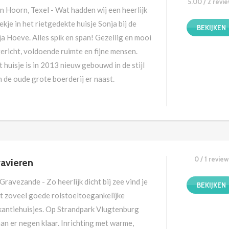
5.00 / 2 revi
n Hoorn, Texel - Wat hadden wij een heerlijk
kje in het rietgedekte huisje Sonja bij de
BEKIJKEN
a Hoeve. Alles spik en span! Gezellig en mooi
ericht, voldoende ruimte en fijne mensen.
 huisje is in 2013 nieuw gebouwd in de stijl
 de oude grote boerderij er naast.
0 / 1 review
avieren
-Gravezande - Zo heerlijk dicht bij zee vind je
BEKIJKEN
et zoveel goede rolstoeltoegankelijke
kantiehuisjes. Op Strandpark Vlugtenburg
an er negen klaar. Inrichting met warme,