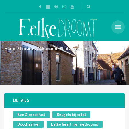
Home
Locaties
Almenum Stadslogement
DETAILS
Bed & breakfast
Beugels bij toilet
Douchestoel
Eelke heeft hier gedroomd