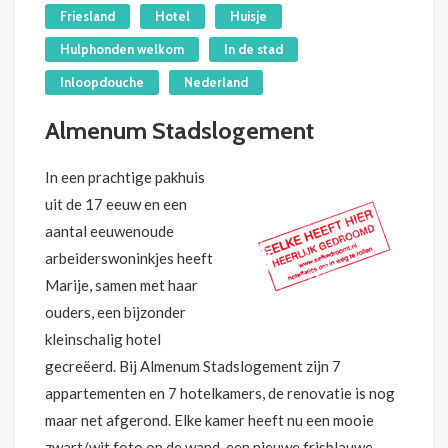
Friesland
Hotel
Huisje
Hulphonden welkom
In de stad
Inloopdouche
Nederland
Almenum Stadslogement
In een prachtige pakhuis
uit de 17 eeuw en een
aantal eeuwenoude
arbeiderswoninkjes heeft
Marije, samen met haar
ouders, een bijzonder
kleinschalig hotel
gecreëerd. Bij Almenum Stadslogement zijn 7
appartementen en 7 hotelkamers, de renovatie is nog
maar net afgerond. Elke kamer heeft nu een mooie
zwart/wit foto op de wand, een nieuwe frisblauwe