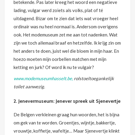
betekende. Pas later kreeg het woord een negatieve
lading, vulgar werd zoiets als volks, plat of té
uitdagend. Bizar om te zien dat iets wat vroeger heel
ordinair was nu heel normaal is. Andersom overigens
ook. Het modemuseum zet me aan tot nadenken. Wat
zijn we toch allemaal braaf en hetzelfde. Ik krijg zin om
het anders te doen, juist wel die bloem in mijn haar. En
hoezo moeten mijn oorbellen matchen met mijn
ketting en jurk? Of word ik nu te vulgair?
www.modemu
seumhasselt.be,
rolstoeltoegankelijk
toilet aanwezig.
2. Jenevermuseum: Jenever spreek uit Sjenevertje
De Belgen verkleinen graag hun woorden, het is bijna
om gek van te worden. Groentjes, wijntje, bakkertje,
vrouwtje, koffietje, wafeltje… Maar Sjenevertje klinkt