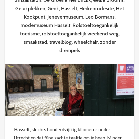
Smaaksalon. De Groene Hendrickx
,
eelke droomt
,
Gelukplekken
,
Genk
,
Hasselt
,
Herkenrodesite
,
Het
Kookpunt
,
Jenevermuseum
,
Leo Bormans
,
modemuseum Hasselt
,
Rolstoeltoegankelijk
toerisme
,
rolstoeltoegankelijk weekend weg
,
smaakstad
,
travelblog
,
wheelchair
,
zonder
drempels
Hasselt, slechts honderdvijftig kilometer onder
Utrecht en dat fijne zachte taaltje om je heen. Minder