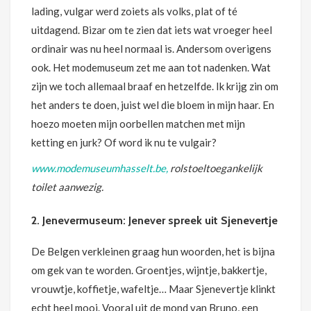
lading, vulgar werd zoiets als volks, plat of té
uitdagend. Bizar om te zien dat iets wat vroeger heel
ordinair was nu heel normaal is. Andersom overigens
ook. Het modemuseum zet me aan tot nadenken. Wat
zijn we toch allemaal braaf en hetzelfde. Ik krijg zin om
het anders te doen, juist wel die bloem in mijn haar. En
hoezo moeten mijn oorbellen matchen met mijn
ketting en jurk? Of word ik nu te vulgair?
www.modemu
seumhasselt.be,
rolstoeltoegankelijk
toilet aanwezig.
2. Jenevermuseum: Jenever spreek uit Sjenevertje
De Belgen verkleinen graag hun woorden, het is bijna
om gek van te worden. Groentjes, wijntje, bakkertje,
vrouwtje, koffietje, wafeltje… Maar Sjenevertje klinkt
echt heel mooi. Vooral uit de mond van Bruno, een