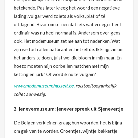
betekende. Pas later kreeg het woord een negatieve
lading, vulgar werd zoiets als volks, plat of té
uitdagend. Bizar om te zien dat iets wat vroeger heel
ordinair was nu heel normaal is. Andersom overigens
ook. Het modemuseum zet me aan tot nadenken. Wat
zijn we toch allemaal braaf en hetzelfde. Ik krijg zin om
het anders te doen, juist wel die bloem in mijn haar. En
hoezo moeten mijn oorbellen matchen met mijn
ketting en jurk? Of word ik nu te vulgair?
www.modemu
seumhasselt.be,
rolstoeltoegankelijk
toilet aanwezig.
2. Jenevermuseum: Jenever spreek uit Sjenevertje
De Belgen verkleinen graag hun woorden, het is bijna
om gek van te worden. Groentjes, wijntje, bakkertje,