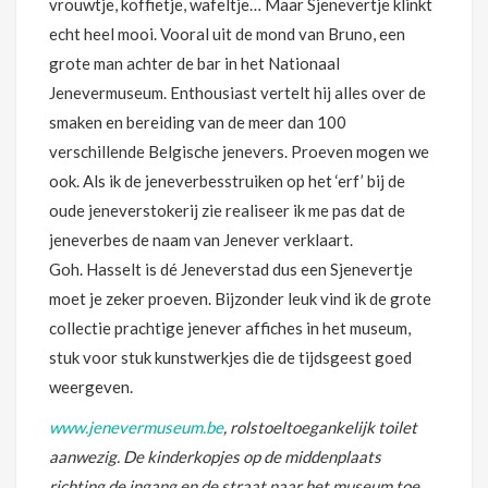
vrouwtje, koffietje, wafeltje… Maar Sjenevertje klinkt
echt heel mooi. Vooral uit de mond van Bruno, een
grote man achter de bar in het Nationaal
Jenevermuseum. Enthousiast vertelt hij alles over de
smaken en bereiding van de meer dan 100
verschillende Belgische jenevers. Proeven mogen we
ook. Als ik de jeneverbesstruiken op het ‘erf’ bij de
oude jeneverstokerij zie realiseer ik me pas dat de
jeneverbes de naam van Jenever verklaart.
Goh. Hasselt is dé Jeneverstad dus een Sjenevertje
moet je zeker proeven. Bijzonder leuk vind ik de grote
collectie prachtige jenever affiches in het museum,
stuk voor stuk kunstwerkjes die de tijdsgeest goed
weergeven.
www.jenevermuseum.be
, rolstoeltoegankelijk toilet
aanwezig. De kinderkopjes op de middenplaats
richting de ingang en de straat naar het museum toe