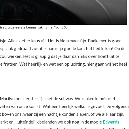
 Greg, onze eerste kennismaking met Young St.
je. Alles ziet er knus uit. Het is klein maar fijn. Badkamer is goed
fspraak gedraaid zodat ik aan mijn goede kant het bed in kan! Op de
 zou werken. Het is grappig dat je daar dan niks over hoeft uit te
e fratsen. Wat heerlijk en wat een opluchting, hier gaan wij het heel
arilyn ons eerste ritje met de subway. We maken kennis met
 te weten van onze komst! Wat een heerlijk welkom-gevoel. De volgend
oven ons, waar zij een nachtje konden slapen, of we al klaar zijn.
markt en… uiteindelijk belanden we ook nog in de mooie
Edwards