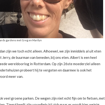
ards gardens met Greg en Marilyn
an zijn we toch echt alleen. Alhoewel, we zijn inmiddels al uit eten
erry, de buurman van beneden, bij ons eten. Albert is een heel
eede wereldoorlog in Rotterdam. Op zijn 26ste moederziel alleen
ndertehuizen probeert hij te vergeten en daarmee is ook het
woord meer van.
k veel groene parken. De wegen zijn niet echt fijn om te fietsen, met
ten. Tjeerd heeft zijn vouwfiets bij zich maar er wordt hier weinig