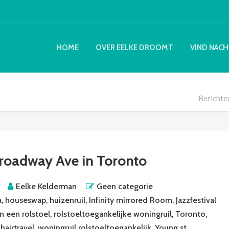
HOME
OVER EELKE DROOMT
VIND NACH
Berichte
roadway Ave in Toronto
Eelke Kelderman
Geen categorie
a
,
houseswap
,
huizenruil
,
Infinity mirrored Room
,
Jazzfestival
in een rolstoel
,
rolstoeltoegankelijke woningruil
,
Toronto
,
hairtravel
,
woningruil rolstoeltoegankelijk
,
Young st