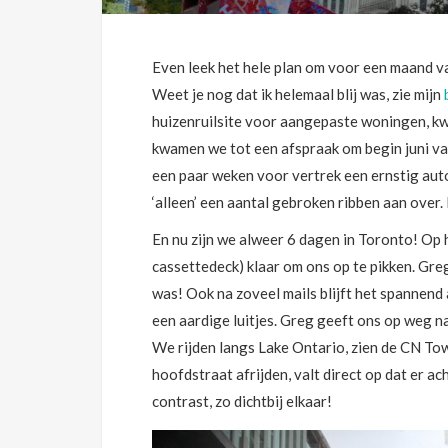
Even leek het hele plan om voor een maand va
Weet je nog dat ik helemaal blij was, zie mijn
huizenruilsite voor aangepaste woningen, kwa
kwamen we tot een afspraak om begin juni va
een paar weken voor vertrek een ernstig aut
‘alleen’ een aantal gebroken ribben aan over
En nu zijn we alweer 6 dagen in Toronto! Op 
cassettedeck) klaar om ons op te pikken. Gre
was! Ook na zoveel mails blijft het spannend 
een aardige luitjes. Greg geeft ons op weg 
We rijden langs Lake Ontario, zien de CN Tow
hoofdstraat afrijden, valt direct op dat er 
contrast, zo dichtbij elkaar!