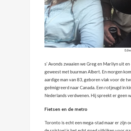
Edw
s’ Avonds zwaaien we Greg en Marilyn uit en d
geweest met buurman Albert. En morgen komt J
aardige man van 83, geboren vlak voor de tw
geëmigreerd naar Canada. Een rotjeugd in ki
Nederlands verdwenen. Hij spreekt er geen 
Fietsen en de metro
Toronto is echt een mega-stad maar er zijn oo
de rolstoel is het echt goed uitkijken voor ga