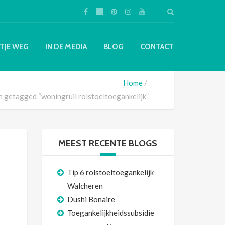
TJE WEG
IN DE MEDIA
BLOG
CONTACT
Home
n getagged “woningruil rolstoeltoegankelijk”
MEEST RECENTE BLOGS
Tip 6 rolstoeltoegankelijk
Walcheren
Dushi Bonaire
Toegankelijkheidssubsidie