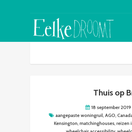
Thuis op B
18 september 2019
aangepaste woningruil
,
AGO
,
Canad
Kensington
,
matchinghouses
,
reizen 
wheelchair accessibility
,
wheelc