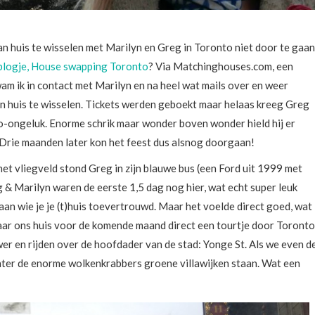
n huis te wisselen met Marilyn en Greg in Toronto niet door te gaan
blogje, House swapping Toronto
? Via Matchinghouses.com, een
m ik in contact met Marilyn en na heel wat mails over en weer
n huis te wisselen. Tickets werden geboekt maar helaas kreeg Greg
o-ongeluk. Enorme schrik maar wonder boven wonder hield hij er
. Drie maanden later kon het feest dus alsnog doorgaan!
het vliegveld stond Greg in zijn blauwe bus (een Ford uit 1999 met
g & Marilyn waren de eerste 1,5 dag nog hier, wat echt super leuk
aan wie je je (t)huis toevertrouwd. Maar het voelde direct goed, wat
naar ons huis voor de komende maand direct een tourtje door Toronto
er en rijden over de hoofdader van de stad: Yonge St. Als we even d
achter de enorme wolkenkrabbers groene villawijken staan. Wat een