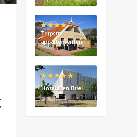
.
Terpstra
appartementen
Hotel Den Briel
.
e