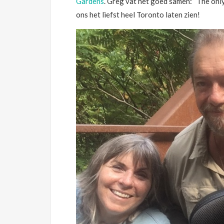
Gardens
. Greg vat het goed samen: ‘ The onl
ons het liefst heel Toronto laten zien!