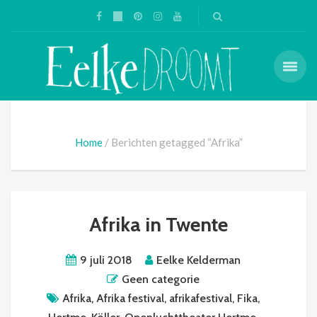
Home
Berichten getagged “Afrika”
Afrika in Twente
9 juli 2018
Eelke Kelderman
Geen categorie
Afrika
,
Afrika festival
,
afrikafestival
,
Fika
,