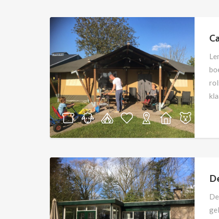
deu
gr
C
Le
bo
rol
kla
De
De 
gel