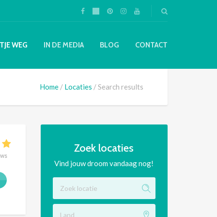
TJE WEG
IN DE MEDIA
BLOG
CONTACT
Home
Locaties
Search results
Zoek locaties
ews
Vind jouw droom vandaag nog!
Land