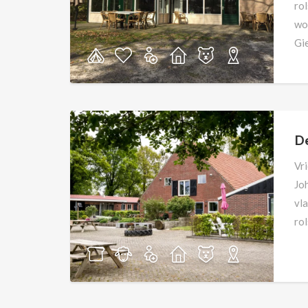
rol
wo
Gi
D
Vr
Jo
vl
rol