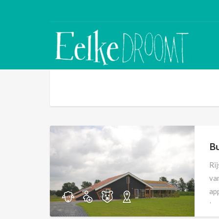
Bu
Rij
van
ap
tw
rol