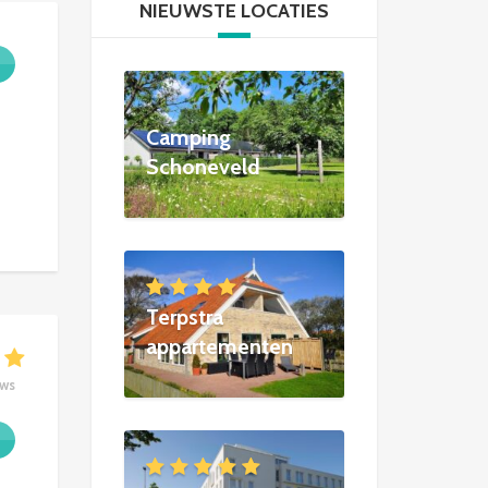
NIEUWSTE LOCATIES
Camping
Schoneveld
Terpstra
appartementen
ews