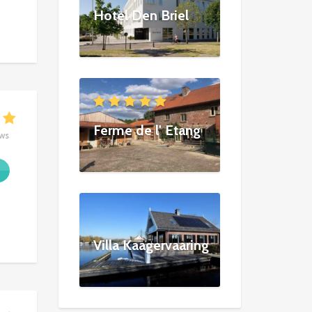
Hotel Den Briel
Ferme de l' Etang
ews
Villa Kaagervaaring