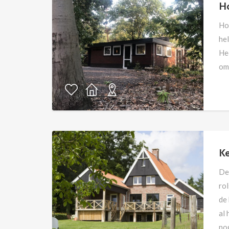
Ho
Ho
hel
Hee
om
K
De 
ro
de 
al 
no