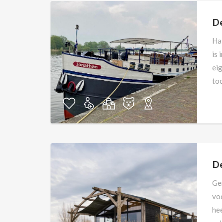
De
Ha
is 
ei
to
De
Gen
vo
he