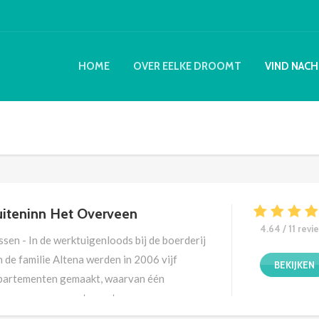
HOME
OVER EELKE DROOMT
VIND NACH
iteninn Het Overveen
4.64 / 11 revi
ssen - In de werktuigenloods bij de boerderij
 de familie Altena werden in 2006 vijf
BEKIJKEN
partementen gemaakt, waarvan één
eepersoons appartement
stoeltoegankelijk. In 2016 opende zij de