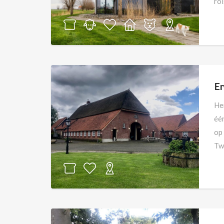
ro
Er
He
éé
op
Tw