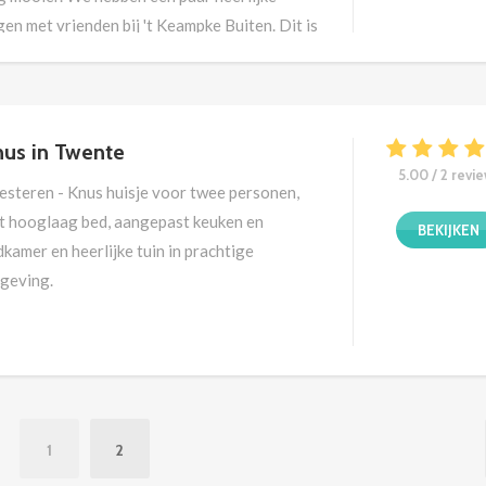
en met vrienden bij 't Keampke Buiten. Dit is
s wat je noemt een droomhuis.
us in Twente
5.00 / 2 revi
esteren - Knus huisje voor twee personen,
t hooglaag bed, aangepast keuken en
BEKIJKEN
kamer en heerlijke tuin in prachtige
geving.
1
2