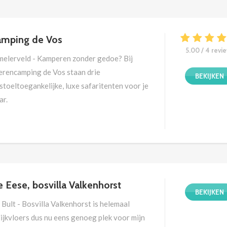
ren van de, in het weiland, verscholen
oepsaccommodatie de Burght.
amping de Vos
5.00 / 4 revi
melerveld - Kamperen zonder gedoe? Bij
erencamping de Vos staan drie
BEKIJKEN
stoeltoegankelijke, luxe safaritenten voor je
ar.
 Eese, bosvilla Valkenhorst
BEKIJKEN
Bult - Bosvilla Valkenhorst is helemaal
ijkvloers dus nu eens genoeg plek voor mijn