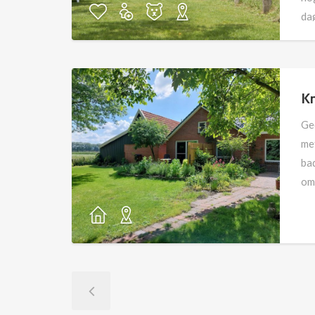
dag
du
Kn
Ge
me
bad
om