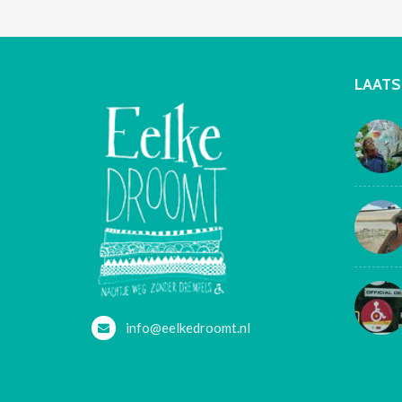
LAATS
info@eelkedroomt.nl