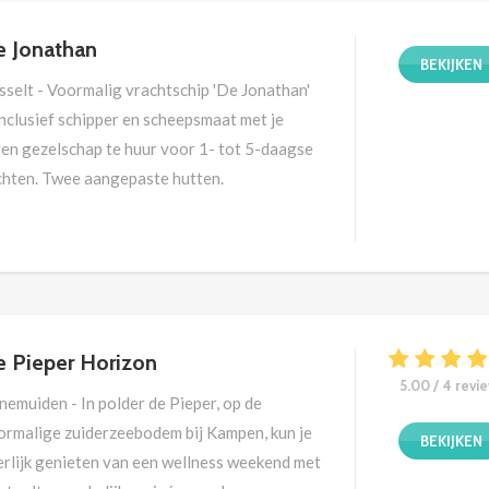
 Jonathan
BEKIJKEN
sselt - Voormalig vrachtschip 'De Jonathan'
inclusief schipper en scheepsmaat met je
gen gezelschap te huur voor 1- tot 5-daagse
chten. Twee aangepaste hutten.
 Pieper Horizon
5.00 / 4 revi
emuiden - In polder de Pieper, op de
ormalige zuiderzeebodem bij Kampen, kun je
BEKIJKEN
erlijk genieten van een wellness weekend met