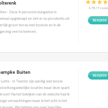
lterenk
4.78 / 9 revi
lten - Deze 4-persoons bungalow is
emaal opgeknapt en ziet er nu piccobello uit.
BEKIJKEN
rlijk groot terras met bostuin en in de
geving veel te beleven.
eampke Buiten
BEKIJKEN
Lutte - in Twente zijn aardig wat mooie
lstoeltoegankelijke locaties maar deze spant
kroon! Na het bekijken van de website had ik
hoge verwachtingen maar in het echt is het
g mooier. We hebben een paar heerlijke