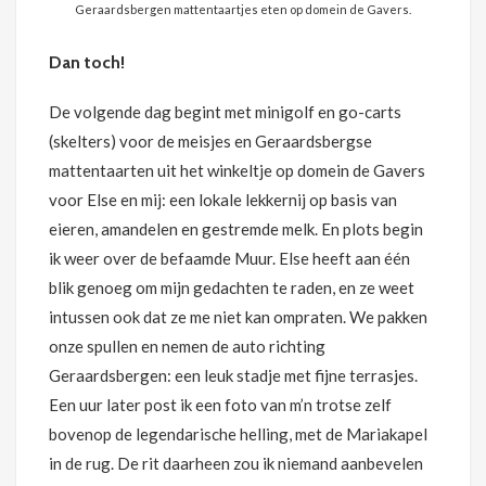
Geraardsbergen mattentaartjes eten op domein de Gavers.
Dan toch!
De volgende dag begint met minigolf en go-carts
(skelters) voor de meisjes en Geraardsbergse
mattentaarten uit het winkeltje op domein de Gavers
voor Else en mij: een lokale lekkernij op basis van
eieren, amandelen en gestremde melk. En plots begin
ik weer over de befaamde Muur. Else heeft aan één
blik genoeg om mijn gedachten te raden, en ze weet
intussen ook dat ze me niet kan ompraten. We pakken
onze spullen en nemen de auto richting
Geraardsbergen: een leuk stadje met fijne terrasjes.
Een uur later post ik een foto van m’n trotse zelf
bovenop de legendarische helling, met de Mariakapel
in de rug. De rit daarheen zou ik niemand aanbevelen