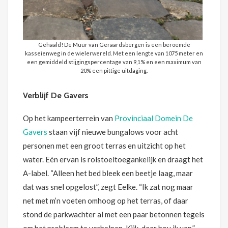
Gehaald! De Muur van Geraardsbergen is een beroemde
kasseienweg in de wielerwereld. Met een lengte van 1075 meter en
een gemiddeld stijgingspercentage van 9,1% en een maximum van
20% een pittige uitdaging.
Verblijf De Gavers
Op het kampeerterrein van
Provinciaal Domein De
Gavers
staan vijf nieuwe bungalows voor acht
personen met een groot terras en uitzicht op het
water. Eén ervan is rolstoeltoegankelijk en draagt het
A-label. “Alleen het bed bleek een beetje laag, maar
dat was snel opgelost”, zegt Eelke. “Ik zat nog maar
net met m’n voeten omhoog op het terras, of daar
stond de parkwachter al met een paar betonnen tegels