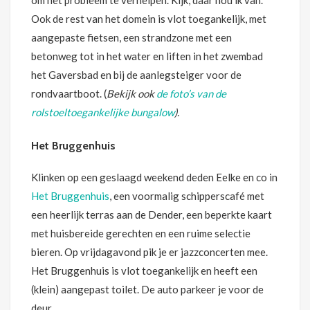
om het probleem te verhelpen. Kijk, daar hou ik van.”
Ook de rest van het domein is vlot toegankelijk, met
aangepaste fietsen, een strandzone met een
betonweg tot in het water en liften in het zwembad
het Gaversbad en bij de aanlegsteiger voor de
rondvaartboot. (
Bekijk ook
de foto’s van de
rolstoeltoegankelijke bungalow
).
Het Bruggenhuis
Klinken op een geslaagd weekend deden Eelke en co in
Het Bruggenhuis
, een voormalig schipperscafé met
een heerlijk terras aan de Dender, een beperkte kaart
met huisbereide gerechten en een ruime selectie
bieren. Op vrijdagavond pik je er jazzconcerten mee.
Het Bruggenhuis is vlot toegankelijk en heeft een
(klein) aangepast toilet. De auto parkeer je voor de
deur.