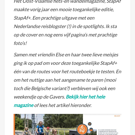
Het Oost-Vlaams
e fiets-en wandelmagazine, StapAf
maakte vorig jaar een mooie toegankelijke editie,
StapAf+. Een prachtige uitgave met een
Nederlandse reisblogster (!) in de spotlights. Ik sta
op de cover en nog eens vijf pagina’s met prachtige
foto’s!
Samen met vriendin Else en haar twee lieve meisjes
ging ik op pad om voor deze toegankelijke StapAf+
één van de routes voor het routeboekje te testen. En
om het nuttige aan het aangename te paren (mooi
toch die Belgische variant?) verbleven wij ook een
weekendje op de Gavers.
Bekijk hier het hele
magazine
of lees het artikel hieronder.