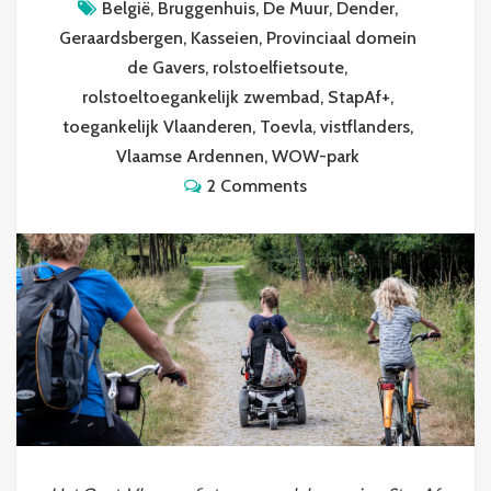
België
,
Bruggenhuis
,
De Muur
,
Dender
,
Geraardsbergen
,
Kasseien
,
Provinciaal domein
de Gavers
,
rolstoelfietsoute
,
rolstoeltoegankelijk zwembad
,
StapAf+
,
toegankelijk Vlaanderen
,
Toevla
,
vistflanders
,
Vlaamse Ardennen
,
WOW-park
2 Comments