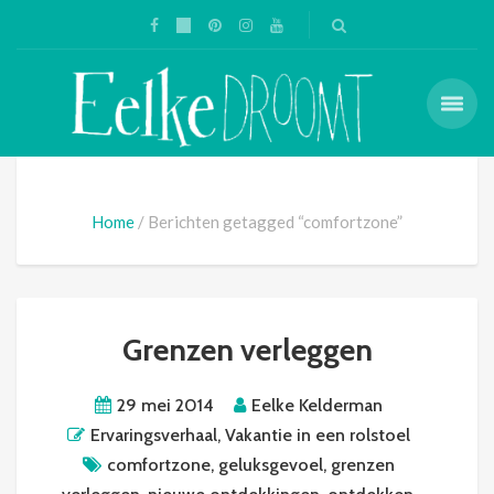
Home
Berichten getagged “comfortzone”
Grenzen verleggen
29 mei 2014
Eelke Kelderman
Ervaringsverhaal
,
Vakantie in een rolstoel
comfortzone
,
geluksgevoel
,
grenzen