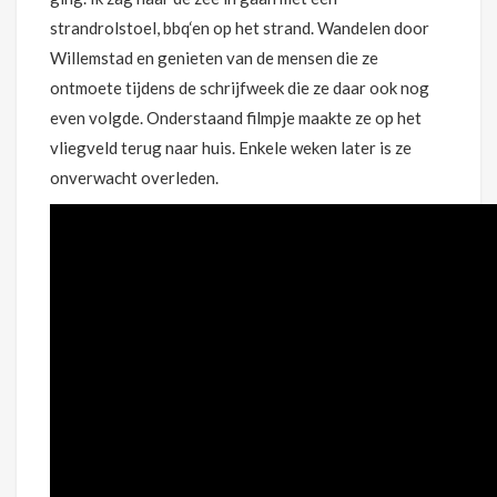
strandrolstoel, bbq‘en op het strand. Wandelen door
Willemstad en genieten van de mensen die ze
ontmoete tijdens de schrijfweek die ze daar ook nog
even volgde. Onderstaand filmpje maakte ze op het
vliegveld terug naar huis. Enkele weken later is ze
onverwacht overleden.