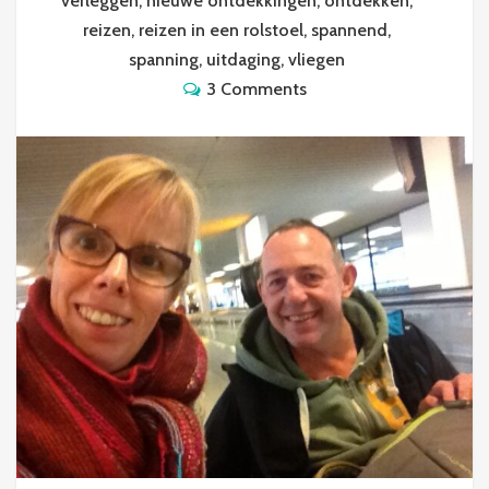
verleggen
,
nieuwe ontdekkingen
,
ontdekken
,
reizen
,
reizen in een rolstoel
,
spannend
,
spanning
,
uitdaging
,
vliegen
3 Comments