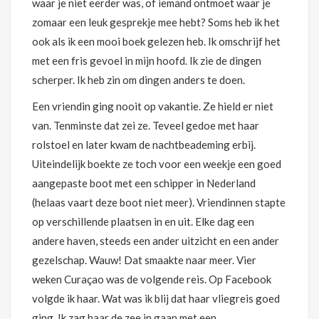
waar je niet eerder was, of iemand ontmoet waar je
zomaar een leuk gesprekje mee hebt? Soms heb ik het
ook als ik een mooi boek gelezen heb. Ik omschrijf het
met een fris gevoel in mijn hoofd. Ik zie de dingen
scherper. Ik heb zin om dingen anders te doen.
Een vriendin ging nooit op vakantie. Ze hield er niet
van. Tenminste dat zei ze. Teveel gedoe met haar
rolstoel en later kwam de nachtbeademing erbij.
Uiteindelijk boekte ze toch voor een weekje een goed
aangepaste boot met een schipper in Nederland
(helaas vaart deze boot niet meer). Vriendinnen stapte
op verschillende plaatsen in en uit. Elke dag een
andere haven, steeds een ander uitzicht en een ander
gezelschap. Wauw! Dat smaakte naar meer. Vier
weken Curaçao was de volgende reis. Op Facebook
volgde ik haar. Wat was ik blij dat haar vliegreis goed
ging. Ik zag haar de zee in gaan met een