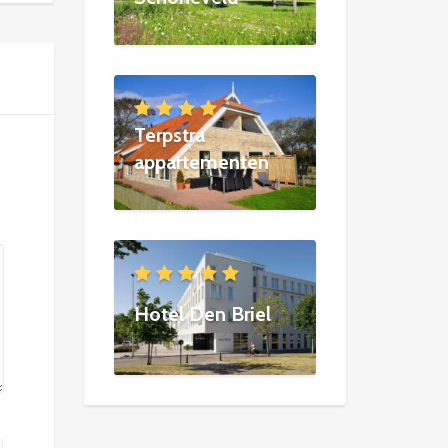
Terpstra
appartementen
Hotel Den Briel