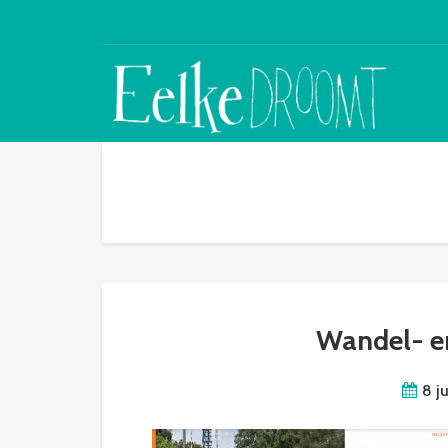
Wandel- en
8 j