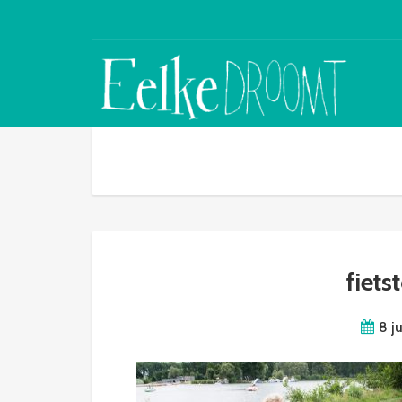
fiets
8 j