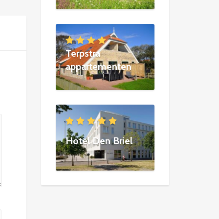
Terpstra
appartementen
Hotel Den Briel