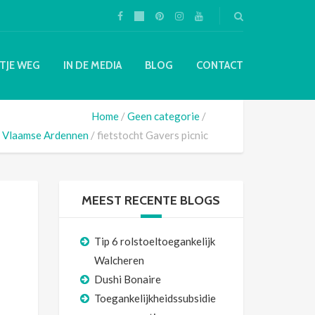
TJE WEG
IN DE MEDIA
BLOG
CONTACT
Home
Geen categorie
e Vlaamse Ardennen
fietstocht Gavers picnic
MEEST RECENTE BLOGS
Tip 6 rolstoeltoegankelijk
Walcheren
Dushi Bonaire
Toegankelijkheidssubsidie