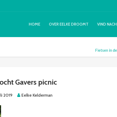
HOME
OVER EELKE DROOMT
VIND NACH
Fietsen in d
tocht Gavers picnic
uli 2019
Eelke Kelderman