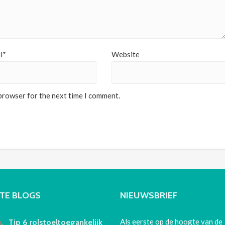
l*
Website
 browser for the next time I comment.
TE BLOGS
NIEUWSBRIEF
Als eerste op de hoogte van de
Tip 6 rolstoeltoegankelijk