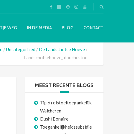
TJE WEG
IN DE MEDIA
BLOG
CONTACT
e
Uncategorized
De Landschotse Hoeve
Landschotsehoeve_ douchestoel
MEEST RECENTE BLOGS
Tip 6 rolstoeltoegankelijk
Walcheren
Dushi Bonaire
Toegankelijkheidssubsidie