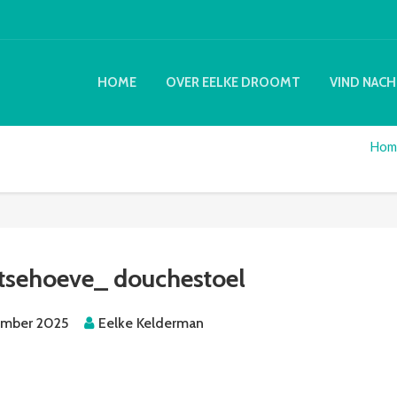
HOME
OVER EELKE DROOMT
VIND NACH
Hom
tsehoeve_ douchestoel
ember 2025
Eelke Kelderman