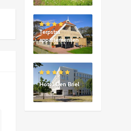
Terpstra
appartementen
Hotel Den Briel