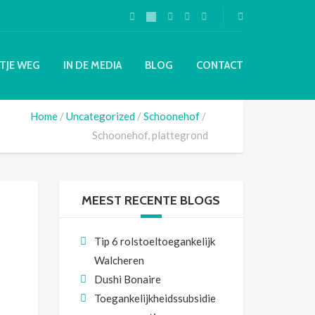
TJE WEG
IN DE MEDIA
BLOG
CONTACT
Home
Uncategorized
Schoonehof
Schoonehof, plattegrond
MEEST RECENTE BLOGS
Tip 6 rolstoeltoegankelijk
Walcheren
Dushi Bonaire
Toegankelijkheidssubsidie