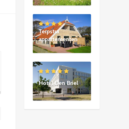
Terpstra
appartementen
Hotel Den Briel