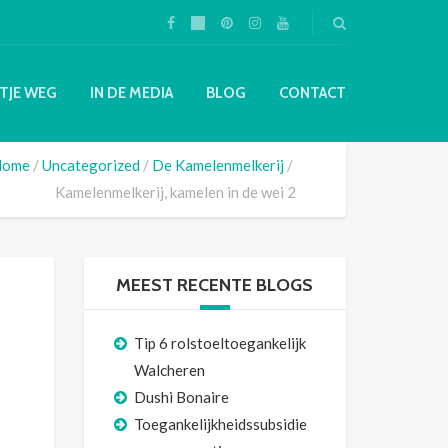
TJE WEG
IN DE MEDIA
BLOG
CONTACT
Home
Uncategorized
De Kamelenmelkerij
Kamelenmelkerij, kamelen in de wei 2
MEEST RECENTE BLOGS
Tip 6 rolstoeltoegankelijk
Walcheren
Dushi Bonaire
Toegankelijkheidssubsidie