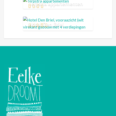
Terpstra appartementen
Hotel Den Briel