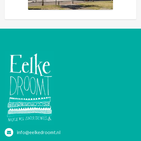
info@eelkedroomt.nl