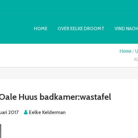
HOME
OVER EELKE DROOMT
VIND NACH
Home
U
K
’t Oale Huus badkamer:wastafel
uari 2017
Eelke Kelderman