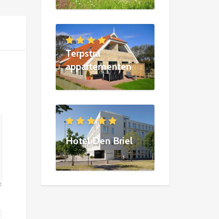
Terpstra
appartementen
Hotel Den Briel