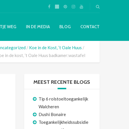
TJE WEG
IN DE MEDIA
BLOG
CONTACT
ncategorized
Koe in de Kost, ’t Oale Huus
oe in de kost, ’t Oale Huus badkamer:wastafel
MEEST RECENTE BLOGS
Tip 6 rolstoeltoegankelijk
Walcheren
Dushi Bonaire
Toegankelijkheidssubsidie