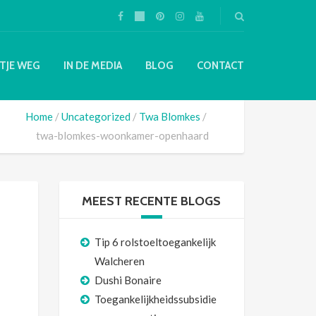
TJE WEG
IN DE MEDIA
BLOG
CONTACT
Home
Uncategorized
Twa Blomkes
twa-blomkes-woonkamer-openhaard
MEEST RECENTE BLOGS
Tip 6 rolstoeltoegankelijk
Walcheren
Dushi Bonaire
Toegankelijkheidssubsidie