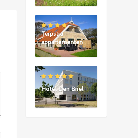
Terpstra
appartementen
Hotel Den Briel