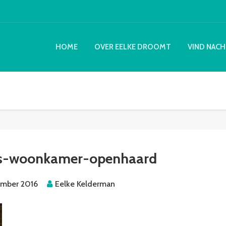
HOME
OVER EELKE DROOMT
VIND NACH
s-woonkamer-openhaard
ember 2016
Eelke Kelderman