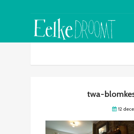
twa-blomke
12 dec