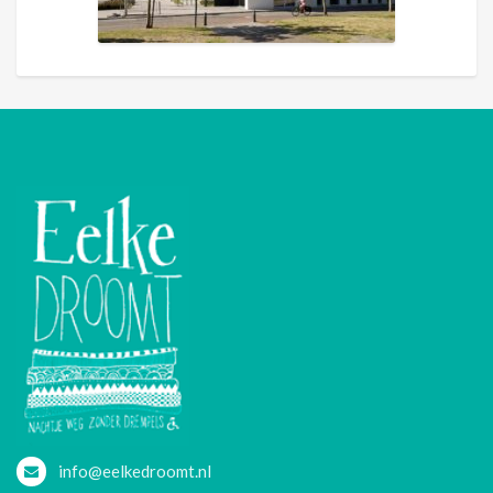
info@eelkedroomt.nl