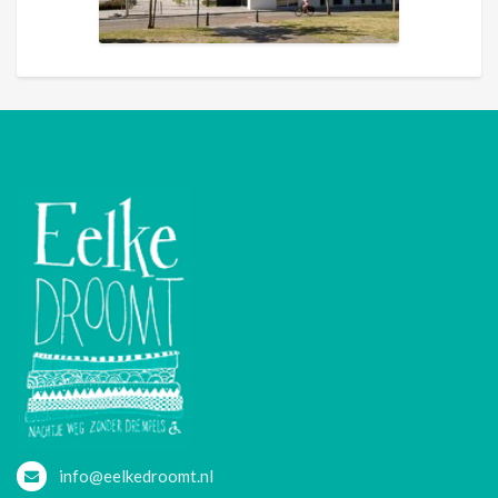
info@eelkedroomt.nl