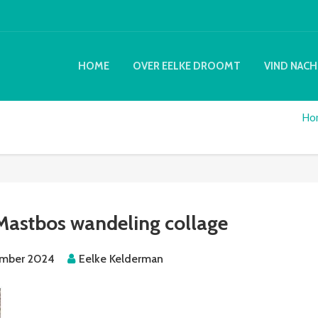
HOME
OVER EELKE DROOMT
VIND NACH
Ho
astbos wandeling collage
ember 2024
Eelke Kelderman