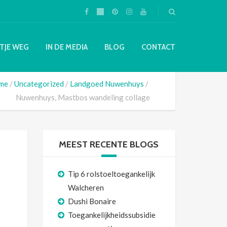
TJE WEG
IN DE MEDIA
BLOG
CONTACT
me
Uncategorized
Landgoed Nuwenhuys
Nuwenhuys, Mastbos wandeling collage
MEEST RECENTE BLOGS
Tip 6 rolstoeltoegankelijk
Walcheren
Dushi Bonaire
Toegankelijkheidssubsidie