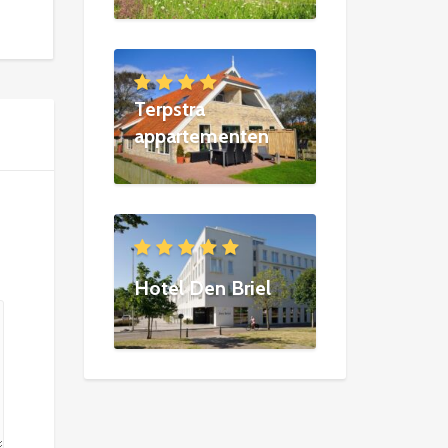
Terpstra
appartementen
Hotel Den Briel