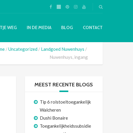
TJE WEG
IN DE MEDIA
BLOG
CONTACT
me
Uncategorized
Landgoed Nuwenhuys
Nuwenhuys, ingang
MEEST RECENTE BLOGS
Tip 6 rolstoeltoegankelijk
Walcheren
Dushi Bonaire
Toegankelijkheidssubsidie