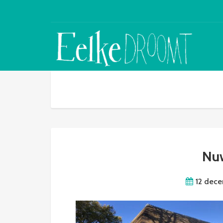
Nu
12 dec