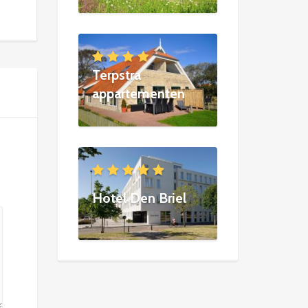
Terpstra
appartementen
Hotel Den Briel