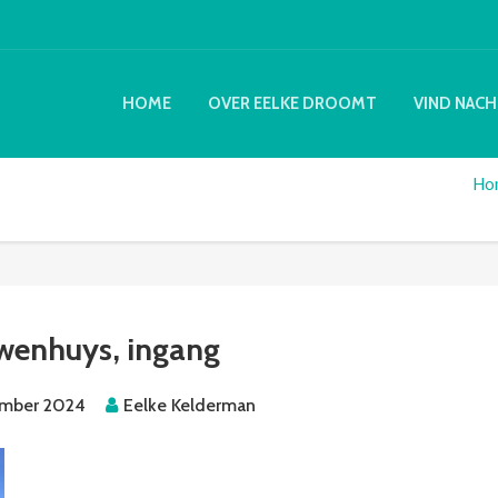
HOME
OVER EELKE DROOMT
VIND NACH
Ho
wenhuys, ingang
ember 2024
Eelke Kelderman