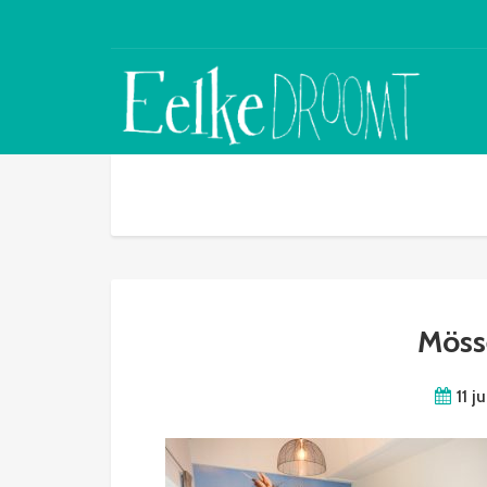
Möss
11 j