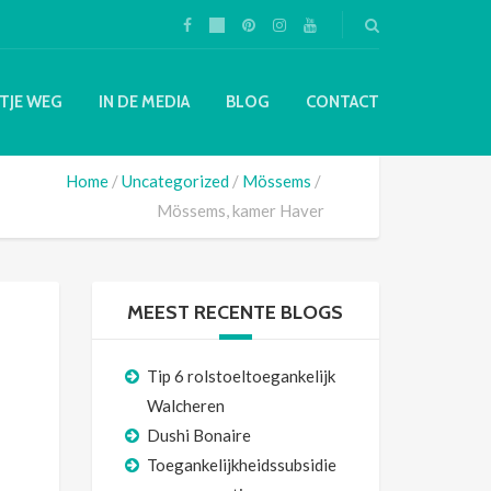
TJE WEG
IN DE MEDIA
BLOG
CONTACT
Home
Uncategorized
Mössems
Mössems, kamer Haver
MEEST RECENTE BLOGS
Tip 6 rolstoeltoegankelijk
Walcheren
Dushi Bonaire
Toegankelijkheidssubsidie