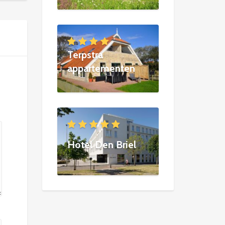
Terpstra
appartementen
Hotel Den Briel