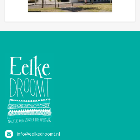
info@eelkedroomt.nl