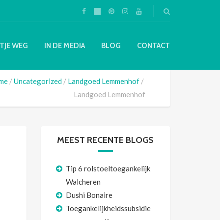
TJE WEG
IN DE MEDIA
BLOG
CONTACT
me
Uncategorized
Landgoed Lemmenhof
Landgoed Lemmenhof
MEEST RECENTE BLOGS
Tip 6 rolstoeltoegankelijk
Walcheren
Dushi Bonaire
Toegankelijkheidssubsidie