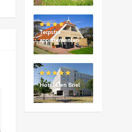
Terpstra
appartementen
Hotel Den Briel