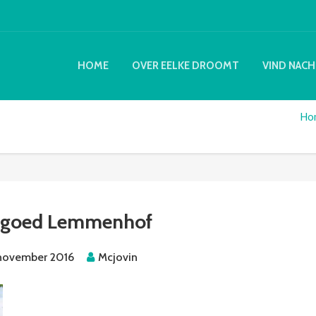
HOME
OVER EELKE DROOMT
VIND NACH
Ho
dgoed Lemmenhof
november 2016
Mcjovin